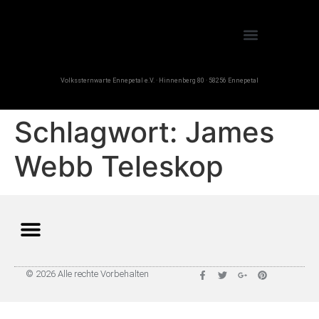
Volkssternwarte Ennepetal e.V. · Hinnenberg 80 · 58256 Ennepetal
Schlagwort:
James
Webb Teleskop
© 2026 Alle rechte Vorbehalten