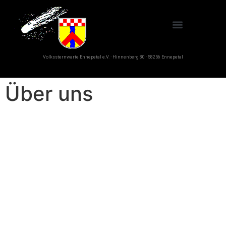
Volkssternwarte Ennepetal e.V. · Hinnenberg 80 · 58256 Ennepetal
Über uns