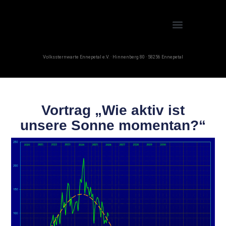
Volkssternwarte Ennepetal e.V. · Hinnenberg 80 · 58256 Ennepetal
Vortrag „Wie aktiv ist
unsere Sonne momentan?“