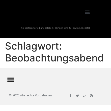
Volkssternwarte Ennepetal e.V. · Hinnenberg 80 · 58256 Ennepetal
Schlagwort:
Beobachtungsabend
© 2026 Alle rechte Vorbehalten